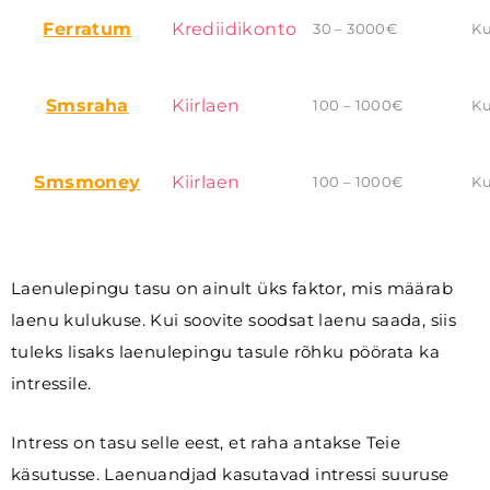
Ferratum
Krediidikonto
30 – 3000€
Ku
Smsraha
Kiirlaen
100 – 1000€
Ku
Smsmoney
Kiirlaen
100 – 1000€
Ku
Laenulepingu tasu on ainult üks faktor, mis määrab
laenu kulukuse. Kui soovite soodsat laenu saada, siis
tuleks lisaks laenulepingu tasule rõhku pöörata ka
intressile.
Intress on tasu selle eest, et raha antakse Teie
käsutusse. Laenuandjad kasutavad intressi suuruse