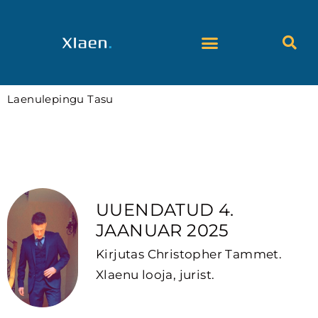
Skip
to
content
Laenulepingu Tasu
Eesti laenuandjate laenulepingutasude suurused.
UUENDATUD 4.
JAANUAR 2025
Kirjutas Christopher Tammet.
Xlaenu looja, jurist.