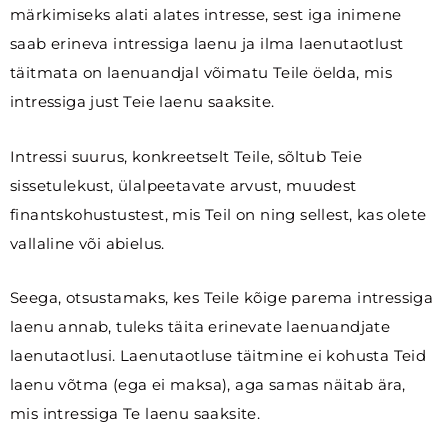
märkimiseks alati alates intresse, sest iga inimene
saab erineva intressiga laenu ja ilma laenutaotlust
täitmata on laenuandjal võimatu Teile öelda, mis
intressiga just Teie laenu saaksite.
Intressi suurus, konkreetselt Teile, sõltub Teie
sissetulekust, ülalpeetavate arvust, muudest
finantskohustustest, mis Teil on ning sellest, kas olete
vallaline või abielus.
Seega, otsustamaks, kes Teile kõige parema intressiga
laenu annab, tuleks täita erinevate laenuandjate
laenutaotlusi. Laenutaotluse täitmine ei kohusta Teid
laenu võtma (ega ei maksa), aga samas näitab ära,
mis intressiga Te laenu saaksite.