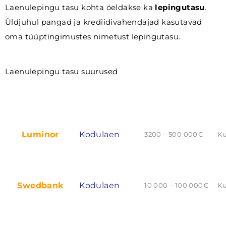
Laenulepingu tasu kohta öeldakse ka
lepingutasu
.
Üldjuhul pangad ja krediidivahendajad kasutavad
oma tüüptingimustes nimetust lepingutasu.
Laenulepingu tasu suurused
LAENUANDJA
LAENULIIK
LAENUSUMMA
L
Luminor
Kodulaen
3200 – 500 000€
Ku
Swedbank
Kodulaen
10 000 – 100 000€
Ku