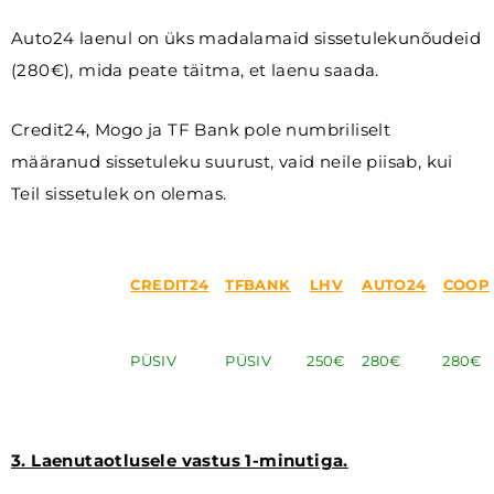
Auto24 laenul on üks madalamaid sissetulekunõudeid
(280€), mida peate täitma, et laenu saada.
Credit24, Mogo ja TF Bank pole numbriliselt
määranud sissetuleku suurust, vaid neile piisab, kui
Teil sissetulek on olemas.
CREDIT24
TFBANK
LHV
AUTO24
COOP
SISSETULEK
PÜSIV
PÜSIV
250€
280€
280€
3. Laenutaotlusele vastus 1-minutiga.