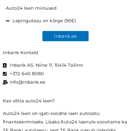
Auto24 laen miinused
Lepingutasu on kõrge (95€)
Inbank.ee
Inbank Kontakt
Inbank AS. Niine 11, 10414 Tallinn
+372 640 8080
info@inbank.ee
Kas võtta auto24 laen?
Auto24 laen on igati soodne laen autoostu
finantseerimiseks. Lisaks Auto24 laenule soovitame ka
TF Banki autolaenu, sest TF Bank pakub üldpildis