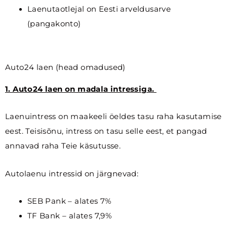
Laenutaotlejal on Eesti arveldusarve
(pangakonto)
Auto24 laen (head omadused)
1. Auto24 laen on madala intressiga.
Laenuintress on maakeeli öeldes tasu raha kasutamise
eest. Teisisõnu, intress on tasu selle eest, et pangad
annavad raha Teie käsutusse.
Autolaenu intressid on järgnevad:
SEB Pank – alates 7%
TF Bank – alates 7,9%