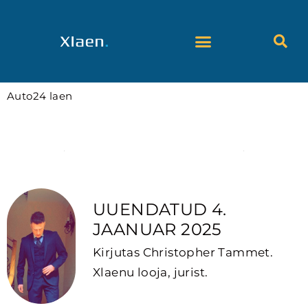
Skip
to
content
Auto24 laen
Kas osta uus auto Auto24 laenu eest või tasub
mõelda mingile muule laenule?
UUENDATUD 4.
JAANUAR 2025
Kirjutas Christopher Tammet.
Xlaenu looja, jurist.