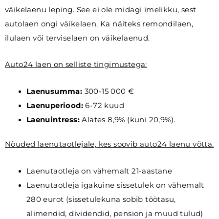
väikelaenu leping. See ei ole midagi imelikku, sest
autolaen ongi väikelaen. Ka näiteks remondilaen,
ilulaen või terviselaen on väikelaenud.
Auto24 laen on selliste tingimustega:
Laenusumma:
300-15 000 €
Laenuperiood:
6-72 kuud
Laenuintress:
Alates 8,9% (kuni 20,9%).
Nõuded laenutaotlejale, kes soovib auto24 laenu võtta.
Laenutaotleja on vähemalt 21-aastane
Laenutaotleja igakuine sissetulek on vähemalt
280 eurot (sissetulekuna sobib töötasu,
alimendid, dividendid, pension ja muud tulud)