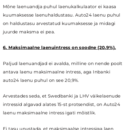
Mõne laenuandja puhul laenukalkulaator ei kaasa
kuumaksesse laenuhaldustasu. Auto24 laenu puhul
on haldustasu arvestatud kuumaksesse ja midagi
juurde maksma ei pea.
6. Maksimaalne laenuintress on soodne (20,9%).
Paljud laenuandjad ei avalda, milline on nende poolt
antava laenu maksimaalne intress, aga Inbanki
auto24 laenu puhul on see 20,9%.
Arvestades seda, et Swedbanki ja LHV väikelaenude
intressid algavad alates 15-st protsendist, on Auto24
laenu maksimaalne intress igati mõistlik.
Ei tasu unustada, et maksimaalse intressiga laen