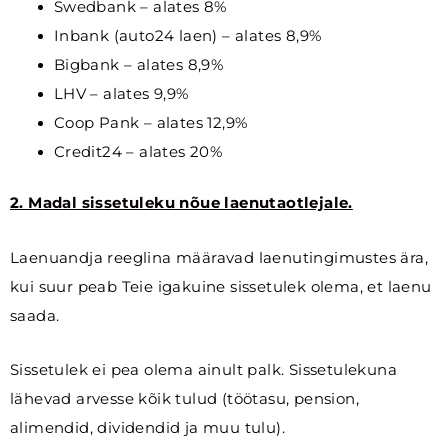
Swedbank – alates 8%
Inbank (auto24 laen) – alates 8,9%
Bigbank – alates 8,9%
LHV – alates 9,9%
Coop Pank – alates 12,9%
Credit24 – alates 20%
2. Madal sissetuleku nõue laenutaotlejale.
Laenuandja reeglina määravad laenutingimustes ära,
kui suur peab Teie igakuine sissetulek olema, et laenu
saada.
Sissetulek ei pea olema ainult palk. Sissetulekuna
lähevad arvesse kõik tulud (töötasu, pension,
alimendid, dividendid ja muu tulu).