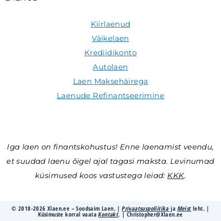
Kiirlaenud
Väikelaen
Krediidikonto
Autolaen
Laen Maksehäirega
Laenude Refinantseerimine
Iga laen on finantskohustus! Enne laenamist veendu,
et suudad laenu õigel ajal tagasi maksta. Levinumad
küsimused koos vastustega leiad:
KKK
.
© 2018-2026 Xlaen.ee – Soodsaim Laen. |
Privaatsuspoliitika
ja
Meist
leht. |
Küsimuste korral vaata
Kontakt
. | Christopher@Xlaen.ee