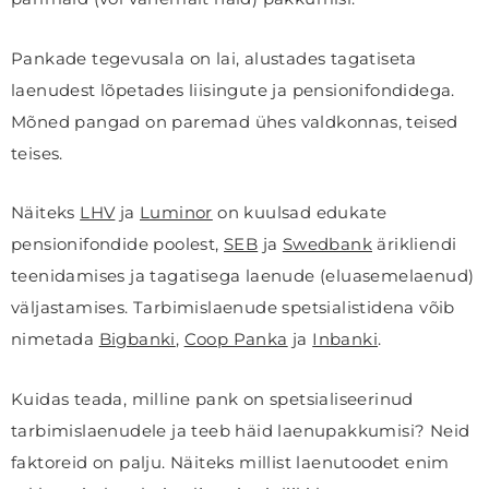
Pankade tegevusala on lai, alustades tagatiseta
laenudest lõpetades liisingute ja pensionifondidega.
Mõned pangad on paremad ühes valdkonnas, teised
teises.
Näiteks
LHV
ja
Luminor
on kuulsad edukate
pensionifondide poolest,
SEB
ja
Swedbank
ärikliendi
teenidamises ja tagatisega laenude (eluasemelaenud)
väljastamises. Tarbimislaenude spetsialistidena võib
nimetada
Bigbanki
,
Coop Panka
ja
Inbanki
.
Kuidas teada, milline pank on spetsialiseerinud
tarbimislaenudele ja teeb häid laenupakkumisi? Neid
faktoreid on palju. Näiteks millist laenutoodet enim