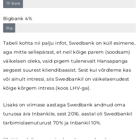
TF Bank
Bigbank 4%
Bigbank
Tabeli kohta nii palju infot, Swedbank on küll esimene,
aga mitte sellepärast, et neil kõige parem (soodsam)
väikelaen oleks, vaid pigem tulenevalt Hansapanga
aegsest suurest kliendibaasist. Sest kui võrdleme kas
või ainult intressi, siis Swedbankil on väikelaenudest
kõige kõrgem intress (koos LHV-ga).
Lisaks on viimase aastaga Swedbank andnud oma
turuosa ära Inbankile, sest 2016. aastal oli Swedbankil
tarbimislaenuturust 70% ja Inbankil 10%.