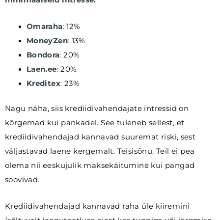
Omaraha
:
12%
MoneyZen
:
13%
Bondora
:
20%
Laen.ee
:
20%
Kreditex
:
23%
Nagu näha, siis krediidivahendajate intressid on
kõrgemad kui pankadel. See tuleneb sellest, et
krediidivahendajad kannavad suuremat riski, sest
väljastavad laene kergemalt. Teisisõnu, Teil ei pea
olema nii eeskujulik maksekäitumine kui pangad
soovivad.
Krediidivahendajad kannavad raha üle kiiremini