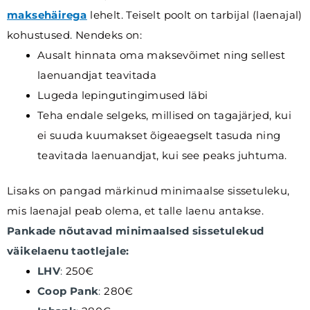
maksehäirega
lehelt. Teiselt poolt on tarbijal (laenajal)
kohustused. Nendeks on:
Ausalt hinnata oma maksevõimet ning sellest
laenuandjat teavitada
Lugeda lepingutingimused läbi
Teha endale selgeks, millised on tagajärjed, kui
ei suuda kuumakset õigeaegselt tasuda ning
teavitada laenuandjat, kui see peaks juhtuma.
Lisaks on pangad märkinud minimaalse sissetuleku,
mis laenajal peab olema, et talle laenu antakse.
Pankade nõutavad minimaalsed sissetulekud
väikelaenu taotlejale:
LHV
:
250€
Coop Pank
:
280€