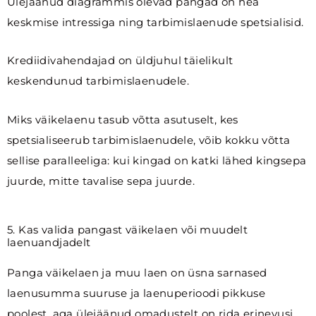
Ülejäänud diagrammis olevad pangad on hea
keskmise intressiga ning tarbimislaenude spetsialisid.
Krediidivahendajad on üldjuhul täielikult
keskendunud tarbimislaenudele.
Miks väikelaenu tasub võtta asutuselt, kes
spetsialiseerub tarbimislaenudele, võib kokku võtta
sellise paralleeliga: kui kingad on katki lähed kingsepa
juurde, mitte tavalise sepa juurde.
5. Kas valida pangast väikelaen või muudelt
laenuandjadelt
Panga väikelaen ja muu laen on üsna sarnased
laenusumma suuruse ja laenuperioodi pikkuse
poolest, aga ülejäänud omadustelt on rida erinevusi.