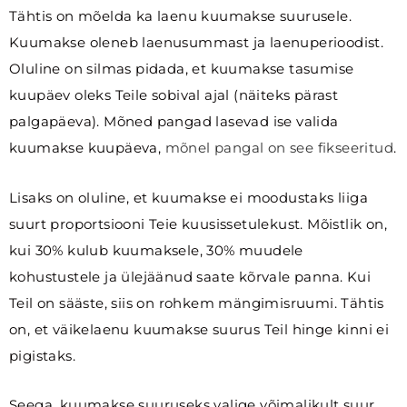
Tähtis on mõelda ka laenu kuumakse suurusele.
Kuumakse oleneb laenusummast ja laenuperioodist.
Oluline on silmas pidada, et kuumakse tasumise
kuupäev oleks Teile sobival ajal (näiteks pärast
palgapäeva). Mõned pangad lasevad ise valida
kuumakse kuupäeva,
mõnel pangal on see fikseeritud
.
Lisaks on oluline, et kuumakse ei moodustaks liiga
suurt proportsiooni Teie kuusissetulekust. Mõistlik on,
kui 30% kulub kuumaksele, 30% muudele
kohustustele ja ülejäänud saate kõrvale panna. Kui
Teil on sääste, siis on rohkem mängimisruumi. Tähtis
on, et väikelaenu kuumakse suurus Teil hinge kinni ei
pigistaks.
Seega, kuumakse suuruseks valige võimalikult suur