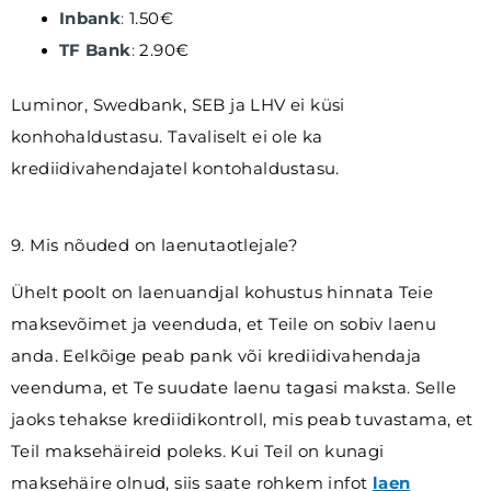
Inbank
:
1.50€
TF Bank
:
2.90€
Luminor, Swedbank, SEB ja LHV ei küsi
konhohaldustasu. Tavaliselt ei ole ka
krediidivahendajatel kontohaldustasu.
9. Mis nõuded on laenutaotlejale?
Ühelt poolt on laenuandjal kohustus hinnata Teie
maksevõimet ja veenduda, et Teile on sobiv laenu
anda. Eelkõige peab pank või krediidivahendaja
veenduma, et Te suudate laenu tagasi maksta. Selle
jaoks tehakse krediidikontroll, mis peab tuvastama, et
Teil maksehäireid poleks. Kui Teil on kunagi
maksehäire olnud, siis saate rohkem infot
laen