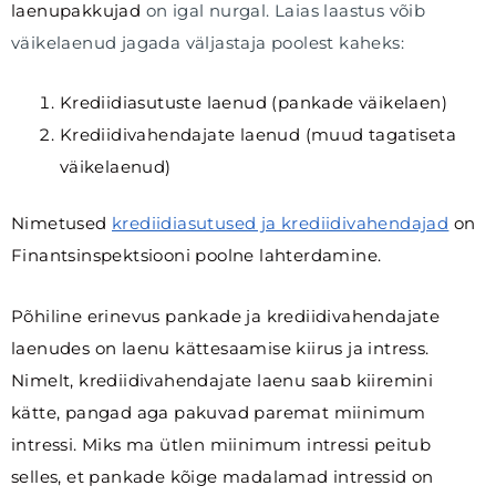
laenupakkujad
on igal nurgal. Laias laastus võib
väikelaenud jagada väljastaja poolest kaheks:
Krediidiasutuste laenud (pankade väikelaen)
Krediidivahendajate laenud (muud tagatiseta
väikelaenud)
Nimetused
krediidiasutused ja krediidivahendajad
on
Finantsinspektsiooni poolne lahterdamine.
Põhiline erinevus pankade ja krediidivahendajate
laenudes on laenu kättesaamise kiirus ja intress.
Nimelt, krediidivahendajate laenu saab kiiremini
kätte, pangad aga pakuvad paremat miinimum
intressi. Miks ma ütlen miinimum intressi peitub
selles, et pankade kõige madalamad intressid on