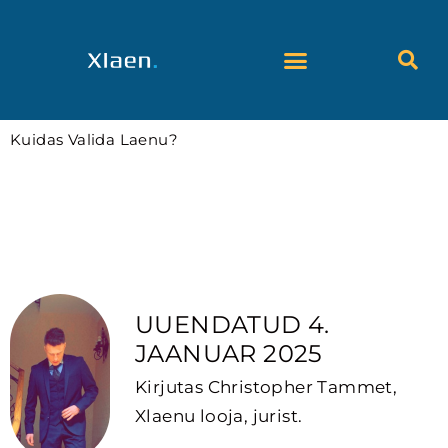
Skip
to
content
Kuidas Valida Laenu?
Tähtsamad punktid, mida peaksid teadma, kui
soovid laenu võtta.
UUENDATUD 4.
JAANUAR 2025
Kirjutas Christopher Tammet,
Xlaenu looja, jurist.