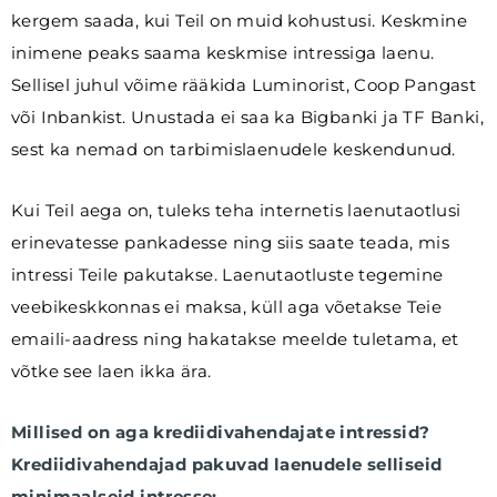
kergem saada, kui Teil on muid kohustusi. Keskmine
inimene peaks saama keskmise intressiga laenu.
Sellisel juhul võime rääkida Luminorist, Coop Pangast
või Inbankist. Unustada ei saa ka Bigbanki ja TF Banki,
sest ka nemad on tarbimislaenudele keskendunud.
Kui Teil aega on, tuleks teha internetis laenutaotlusi
erinevatesse pankadesse ning siis saate teada, mis
intressi Teile pakutakse. Laenutaotluste tegemine
veebikeskkonnas ei maksa, küll aga võetakse Teie
emaili-aadress ning hakatakse meelde tuletama, et
võtke see laen ikka ära.
Millised on aga krediidivahendajate intressid?
Krediidivahendajad pakuvad laenudele selliseid
minimaalseid intresse: