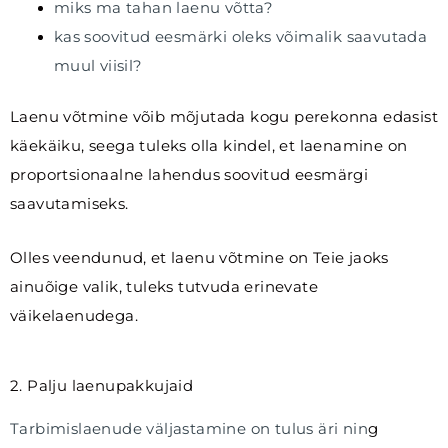
miks ma tahan laenu võtta?
kas soovitud eesmärki oleks võimalik saavutada
muul viisil?
Laenu võtmine võib mõjutada kogu perekonna edasist
käekäiku, seega tuleks olla kindel, et laenamine on
proportsionaalne lahendus soovitud eesmärgi
saavutamiseks.
Olles veendunud, et laenu võtmine on Teie jaoks
ainuõige valik, tuleks tutvuda erinevate
väikelaenudega.
2. Palju laenupakkujaid
Tarbimislaenude väljastamine on tulus äri nin
g