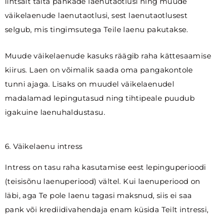
lihtsalt täita pankade laenutaotlusi ning muude
väikelaenude laenutaotlusi, sest laenutaotlusest
selgub, mis tingimsutega Teile laenu pakutakse.
Muude väikelaenude kasuks räägib raha kättesaamise
kiirus. Laen on võimalik saada oma pangakontole
tunni ajaga. Lisaks on muudel väikelaenudel
madalamad lepingutasud ning tihtipeale puudub
igakuine laenuhaldustasu.
6. Väikelaenu intress
Intress on tasu raha kasutamise eest lepinguperioodi
(teisisõnu laenuperiood) vältel. Kui laenuperiood on
läbi, aga Te pole laenu tagasi maksnud, siis ei saa
pank või krediidivahendaja enam küsida Teilt intressi,