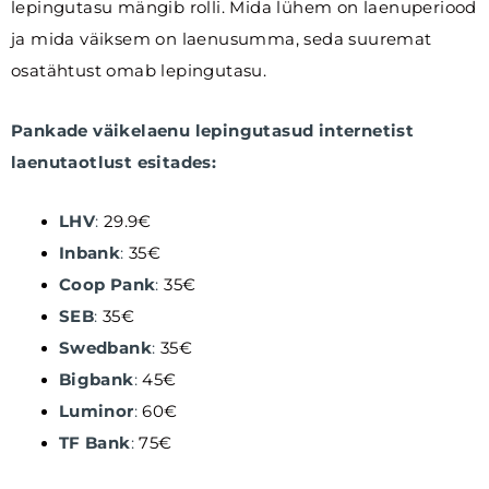
lepingutasu mängib rolli. Mida lühem on laenuperiood
ja mida väiksem on laenusumma, seda suuremat
osatähtust omab lepingutasu.
Pankade väikelaenu lepingutasud internetist
laenutaotlust esitades:
LHV
:
29.9€
Inbank
:
35€
Coop Pank
:
35€
SEB
:
35€
Swedbank
:
35€
Bigbank
:
45€
Luminor
:
60€
TF Bank
:
75€