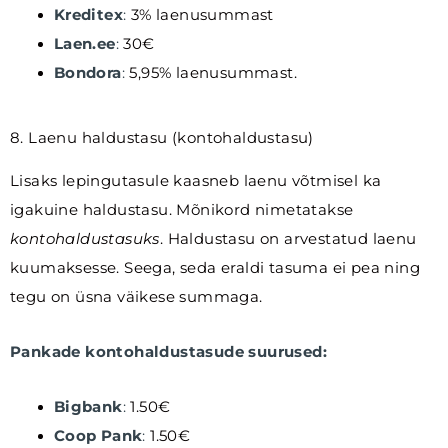
Kreditex
:
3% laenusummast
Laen.ee
:
30€
Bondora
:
5,95% laenusummast.
8. Laenu haldustasu (kontohaldustasu)
Lisaks lepingutasule kaasneb laenu võtmisel ka
igakuine haldustasu. Mõnikord nimetatakse
kontohaldustasuks
. Haldustasu on arvestatud laenu
kuumaksesse. Seega, seda eraldi tasuma ei pea ning
tegu on üsna väikese summaga.
Pankade kontohaldustasude suurused:
Bigbank
:
1.50€
Coop Pank
:
1.50€