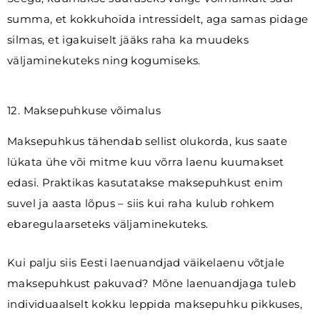
summa, et kokkuhoida intressidelt, aga samas pidage
silmas, et igakuiselt jääks raha ka muudeks
väljaminekuteks ning kogumiseks.
12. Maksepuhkuse võimalus
Maksepuhkus tähendab sellist olukorda, kus saate
lükata ühe või mitme kuu võrra laenu kuumakset
edasi. Praktikas kasutatakse maksepuhkust enim
suvel ja aasta lõpus – siis kui raha kulub rohkem
ebaregulaarseteks väljaminekuteks.
Kui palju siis Eesti laenuandjad väikelaenu võtjale
maksepuhkust pakuvad? Mõne laenuandjaga tuleb
individuaalselt kokku leppida maksepuhku pikkuses,