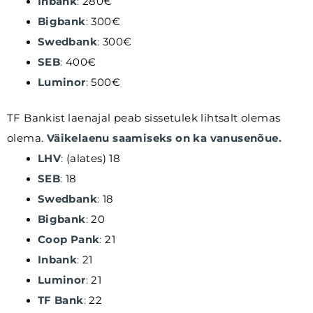
Inbank
:
280€
Bigbank
:
300€
Swedbank
:
300€
SEB
:
400€
Luminor
:
500€
TF Bankist laenajal peab sissetulek lihtsalt olemas
olema.
Väikelaenu saamiseks on ka vanusenõue.
LHV
:
(alates) 18
SEB
:
18
Swedbank
:
18
Bigbank
:
20
Coop Pank
:
21
Inbank
:
21
Luminor
:
21
TF Bank
:
22