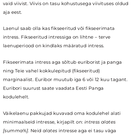
vaid viivist. Viivis on tasu kohustusega viivituses oldud
aja eest.
Laenul saab olla kas fikseeritud või fikseerimata
intress. Fikseeritud intressiga on lihtne – terve
laenuperiood on kindlaks määratud intress.
Fikseerimata intress aga sõltub euriborist ja panga
ning Teie vahel kokkulepitud (fikseeritud)
marginaalist. Euribor muutub iga 6 või 12 kuu tagant.
Euribori suurust saate vaadata Eesti Panga
kodulehelt.
Väikelaenu pakkujad kuvavad oma kodulehel alati
minimaalseid intresse, kirjapilt on:
intress alates
[summa%]
. Neid
alates
intresse aga ei tasu väga