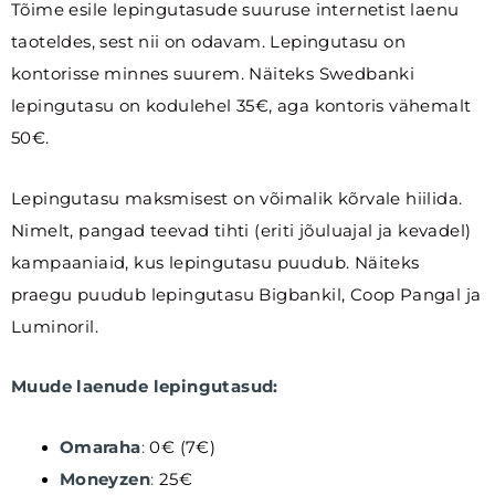
Tõime esile lepingutasude suuruse internetist laenu
taoteldes, sest nii on odavam. Lepingutasu on
kontorisse minnes suurem. Näiteks Swedbanki
lepingutasu on kodulehel 35€, aga kontoris vähemalt
50€.
Lepingutasu maksmisest on võimalik kõrvale hiilida.
Nimelt, pangad teevad tihti (eriti jõuluajal ja kevadel)
kampaaniaid, kus lepingutasu puudub. Näiteks
praegu puudub lepingutasu Bigbankil, Coop Pangal ja
Luminoril.
Muude laenude lepingutasud:
Omaraha
:
0€ (7€)
Moneyzen
:
25€