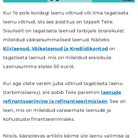
Kui Te pole kordagi laenu võtnud või ilma tagatiseta
laenu võtnud, siis see postitus on täpselt Teile.
Sisuliselt on tagatiseta laenud tarbijale (eraisikule)
mõeldud väiksesummalised laenud. Näiteks
Kiirlaenud, Väikelaenud ja Krediidikontod
on
tagatiseta laenud, mis on mõeldud eraisikule.
Laenusumma alates 50 eurot.
Kui aga olete varem juba võtnud tagatiseta laenu
(tarbimislaenu), siis sobib Teile paremini
laenude
refinantseerimine ja refinantseerimislaen
. See on
laen, mis on mõeldud varasemate laenude ja
kohustuste finantseerimiseks.
Niisiis, käesolevas artiklis käime üle laenu valimise ja