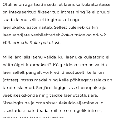
Oluline on aga teada seda, et laenukalkulaatoritesse
on integreeritud fikseeritud intress ning Te ei pruugi
saada laenu sellistel tingimustel nagu
laenukalkulaator näitab. Sellest tuleneb ka kiri
laenuandjate veebilehtedel:
Pakkumine on näitlik.
Võib erineda Sulle pakutust
.
Mille järgi siis laenu valida, kui laenukalkulaatorid ei
näita õiget kuumakset? Kõige ideaalsem on valida
laen sellelt pangalt või krediidiasutuselt, kellel on
(
alates
) intress madal ning kelle põhitegevusalaks on
tarbimislaenud. Seejärel logige sisse laenupakkuja
veebikeskskonda ning täidke laenutaotlus ära.
Sisselogituna ja oma sissetulekuid/väljaminekuid
sisestades saate teada, milline on tegelik intress,