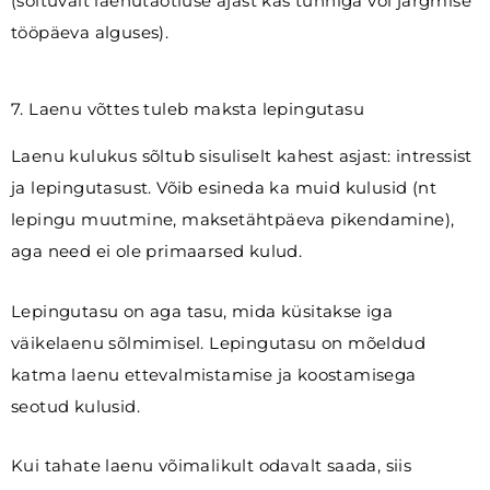
(sõltuvalt laenutaotluse ajast kas tunniga või järgmise
tööpäeva alguses).
7. Laenu võttes tuleb maksta lepingutasu
Laenu kulukus sõltub sisuliselt kahest asjast: intressist
ja lepingutasust. Võib esineda ka muid kulusid (nt
lepingu muutmine, maksetähtpäeva pikendamine),
aga need ei ole primaarsed kulud.
Lepingutasu on aga tasu, mida küsitakse iga
väikelaenu sõlmimisel. Lepingutasu on mõeldud
katma laenu ettevalmistamise ja koostamisega
seotud kulusid.
Kui tahate laenu võimalikult odavalt saada, siis