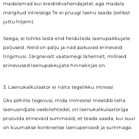
madalamad kui krediidivahendajatel, aga madala
märgitud intressiga Te ei pruugi laenu saada (sellest
juttu hiljem).
Seega, ei tohiks lasta end heidutada laenupakkujate
paljusest. Neid on palju ja nad pakuvad erinevaid
tingimusi. Järgnevalt vaatamegi lähemalt, millised
erinevused laenupakkujate hinnakirjas on.
3. Laenukalkulaator ei näita tegelikku intressi
Üks põhilisi tegevusi, mida inimestel meeldib teha
laenuandjate veebilehtedel, on laenukalkulaatoriga
proovida erinevaid summasid, et teada saada, kui suur
on kuumakse konkreetse laenuperioodi ja summaga.