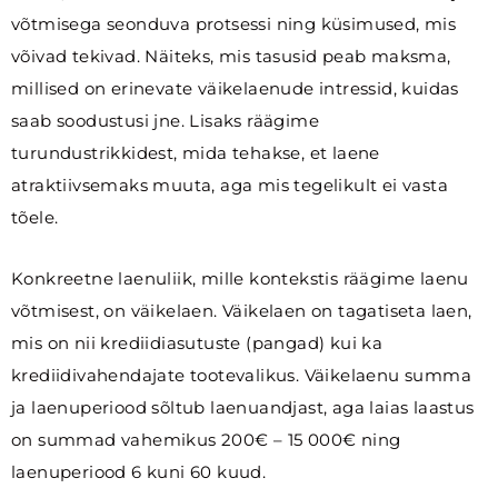
võtmisega seonduva protsessi ning küsimused, mis
võivad tekivad. Näiteks, mis tasusid peab maksma,
millised on erinevate väikelaenude intressid, kuidas
saab soodustusi jne. Lisaks räägime
turundustrikkidest, mida tehakse, et laene
atraktiivsemaks muuta, aga mis tegelikult ei vasta
tõele.
Konkreetne laenuliik, mille kontekstis räägime laenu
võtmisest, on väikelaen. Väikelaen on tagatiseta laen,
mis on nii krediidiasutuste (pangad) kui ka
krediidivahendajate tootevalikus. Väikelaenu summa
ja laenuperiood sõltub laenuandjast, aga laias laastus
on summad vahemikus 200€ – 15 000€ ning
laenuperiood 6 kuni 60 kuud.