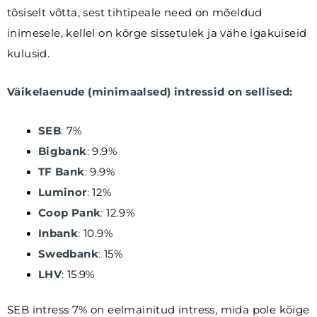
tõsiselt võtta, sest tihtipeale need on mõeldud
inimesele, kellel on kõrge sissetulek ja vähe igakuiseid
kulusid.
Väikelaenude (minimaalsed) intressid on sellised:
SEB
:
7%
Bigbank
:
9.9%
TF Bank
:
9.9%
Luminor
:
12%
Coop Pank
:
12.9%
Inbank
:
10.9%
Swedbank
:
15%
LHV
:
15.9%
SEB intress 7% on eelmainitud intress, mida pole kõige