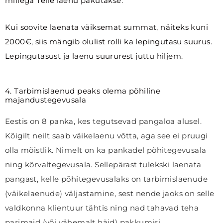
millega Teile laenu pakutakse.
Kui soovite laenata väiksemat summat, näiteks kuni
2000€, siis mängib olulist rolli ka lepingutasu suurus.
Lepingutasust ja laenu suururest juttu hiljem.
4. Tarbimislaenud peaks olema põhiline
majandustegevusala
Eestis on 8 panka, kes tegutsevad pangaloa alusel.
Kõigilt neilt saab väikelaenu võtta, aga see ei pruugi
olla mõistlik. Nimelt on ka pankadel põhitegevusala
ning kõrvaltegevusala. Sellepärast tulekski laenata
pangast, kelle põhitegevusalaks on tarbimislaenude
(väikelaenude) väljastamine, sest nende jaoks on selle
valdkonna klientuur tähtis ning nad tahavad teha
parimaid (või vähemalt häid) pakkumisi.